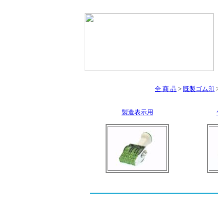
全 商 品
>
既製ゴム印
製造表示用