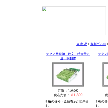
全 商 品
>
既製ゴム印
テクノ回転印 欧文 特大号８
テクノ
連 明朝体
定価 ： \16,060
\11,800
税込売価 ：
税
８桁の番号・金額表示が出来ま
８桁の番
す。
す。