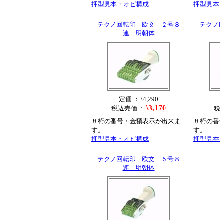
押型見本・オビ構成
押型見本
テクノ回転印 欧文 ２号８
テクノ
連 明朝体
定価 ： \4,290
\3,170
税込売価 ：
税
８桁の番号・金額表示が出来ま
８桁の番
す。
す。
押型見本・オビ構成
押型見本
テクノ回転印 欧文 ５号８
連 明朝体