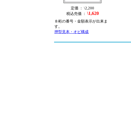
定価 ： \2,200
\1,620
税込売価 ：
８桁の番号・金額表示が出来ま
す。
押型見本・オビ構成