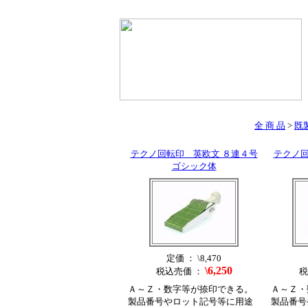
全 商 品
>
既
テクノ回転印 英欧文 ８連４号
テクノ回
ゴシック体
定価 ： \8,470
\6,250
税込売価 ：
税
Ａ～Ｚ・数字等が捺印できる。
Ａ～Ｚ・
製品番号やロット記号等に用途
製品番号