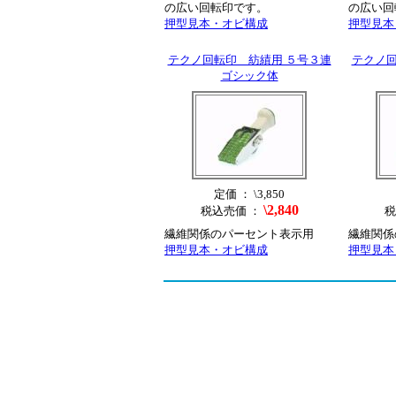
の広い回転印です。
の広い回
押型見本・オビ構成
押型見本
テクノ回転印 紡績用 ５号３連
テクノ回
ゴシック体
定価 ： \3,850
\2,840
税込売価 ：
税
繊維関係のパーセント表示用
繊維関係
押型見本・オビ構成
押型見本