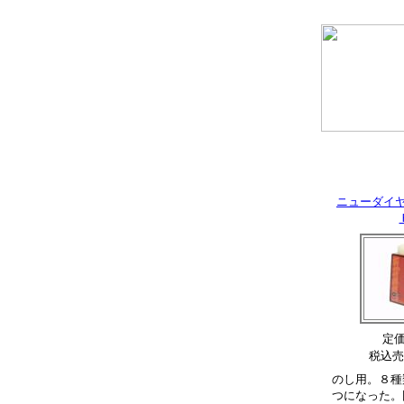
ニューダイ
定価 
税込売
のし用。８種
つになった。