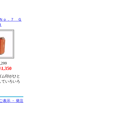
Ｎｏ．７ Ｇ
８
,299
\1,350
ゴム印がひと
していろいろ
ご表示 ・ 発注