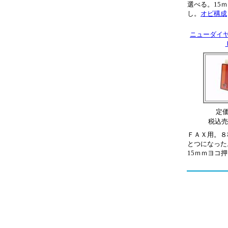
選べる。15
し。
オビ構成
ニューダイ
定価 
税込売
ＦＡＸ用。８
とつになった
15ｍｍヨコ