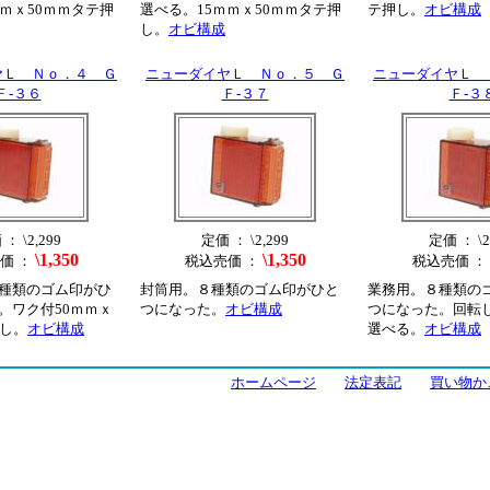
ｍｍｘ50ｍｍタテ押
選べる。15ｍｍｘ50ｍｍタテ押
テ押し。
オビ構成
し。
オビ構成
ヤＬ Ｎｏ．４ Ｇ
ニューダイヤＬ Ｎｏ．５ Ｇ
ニューダイヤＬ 
Ｆ‐３６
Ｆ‐３７
Ｆ‐３
： \2,299
定価 ： \2,299
定価 ： \2
\1,350
\1,350
価 ：
税込売価 ：
税込売価 ：
種類のゴム印がひ
封筒用。８種類のゴム印がひと
業務用。８種類の
。ワク付50ｍｍｘ
つになった。
オビ構成
つになった。回転
押し。
オビ構成
選べる。
オビ構成
ホームページ
法定表記
買い物か