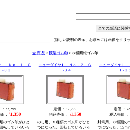
（詳しい説明の表示、お求めには画像をクリ
全 商 品
>
既製ゴム印
> ８種回転ゴム印
ヤＬ Ｎｏ．１ Ｇ
ニューダイヤＬ Ｎｏ．２ Ｇ
ニューダイヤＬ 
Ｆ‐３３
Ｆ‐３４
Ｆ‐３
： \2,299
定価 ： \2,299
定価 ： \2
\1,350
\1,350
価 ：
税込売価 ：
税込売価 ：
類のゴム印がひと
のし用。８種類のゴム印がひと
封筒用。８種類の
回転していろいろ
つになった。回転していろいろ
つになった。15ｍ