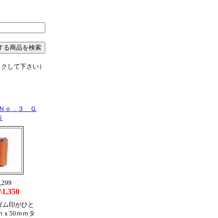
ックして下さい）
Ｎｏ．３ Ｇ
５
,299
\1,350
ゴム印がひと
ｍｘ50ｍｍタ