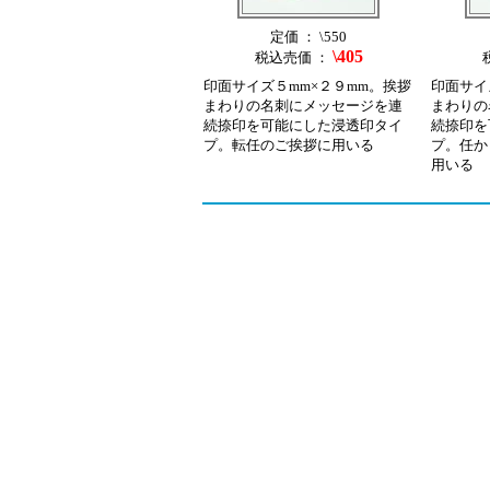
定価 ： \550
\405
税込売価 ：
印面サイズ５mm×２９mm。挨拶
印面サイ
まわりの名刺にメッセージを連
まわりの
続捺印を可能にした浸透印タイ
続捺印を
プ。転任のご挨拶に用いる
プ。任か
用いる