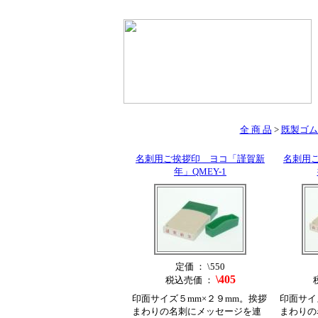
全 商 品
>
既製ゴム
名刺用ご挨拶印 ヨコ「謹賀新
名刺用
年」QMEY-1
定価 ： \550
\405
税込売価 ：
印面サイズ５mm×２９mm。挨拶
印面サイ
まわりの名刺にメッセージを連
まわりの