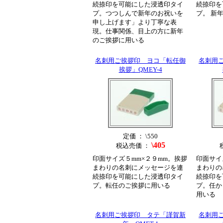
続捺印を可能にした浸透印タイ
続捺印を
プ。つつしんで新年のお祝いを
プ。 新
申し上げます」より丁寧な表
現。仕事関係、目上の方に新年
のご挨拶に用いる
名刺用ご挨拶印 ヨコ「転任御
名刺用
挨拶」QMEY-4
定価 ： \550
\405
税込売価 ：
印面サイズ５mm×２９mm。挨拶
印面サイ
まわりの名刺にメッセージを連
まわりの
続捺印を可能にした浸透印タイ
続捺印を
プ。転任のご挨拶に用いる
プ。任か
用いる
名刺用ご挨拶印 タテ「謹賀新
名刺用