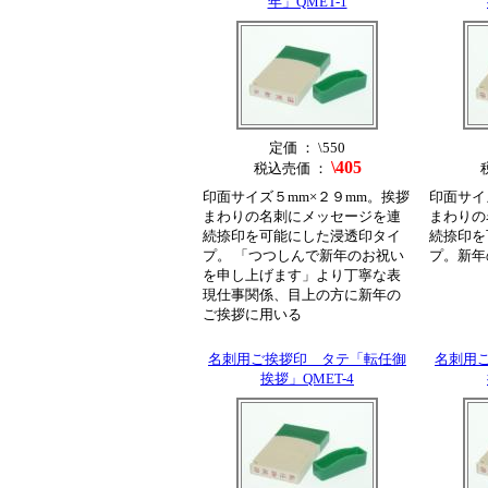
年」QMET-1
定価 ： \550
\405
税込売価 ：
印面サイズ５mm×２９mm。挨拶
印面サイ
まわりの名刺にメッセージを連
まわりの
続捺印を可能にした浸透印タイ
続捺印を
プ。 「つつしんで新年のお祝い
プ。新年
を申し上げます」より丁寧な表
現仕事関係、目上の方に新年の
ご挨拶に用いる
名刺用ご挨拶印 タテ「転任御
名刺用
挨拶」QMET-4