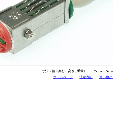
寸法（幅 × 奥行 × 高さ , 重量） 25mm × 24mm× 
ホームページ
法定表記
買い物か