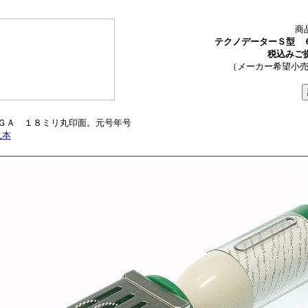
商品
テクノデーターＳ型 
税込みご提供
（メーカー希望小売価
ＧＡ １８ミリ丸印面。元号年号
見本