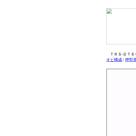
ＴＲＳ-ＤＴ６
オビ構成
/
押型